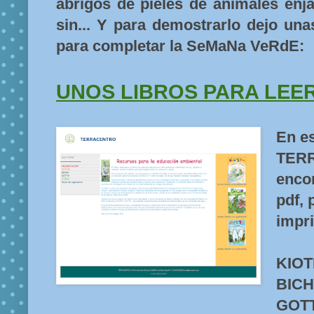
abrigos de pieles de animales enj
sin... Y para demostrarlo dejo un
para completar la SeMaNa VeRdE:
UNOS LIBROS PARA LEER
En es
TER
encon
pdf, 
impri
KIOT
BIC
GOT