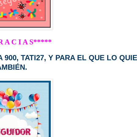
 A C I A S*****
900, TATI27, Y PARA EL QUE LO QUI
AMBIÉN.