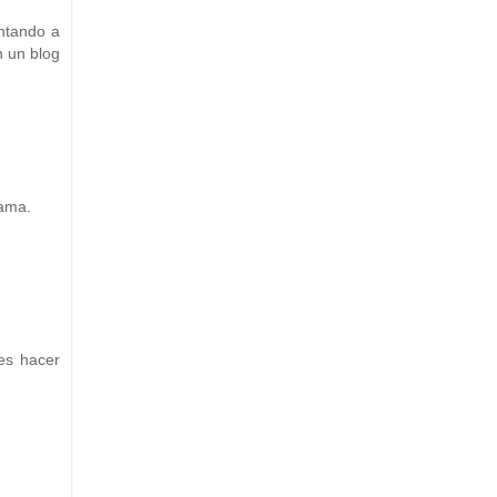
ntando a
n un blog
rama.
es hacer