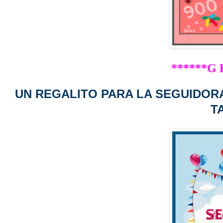
******G R
UN REGALITO PARA LA SEGUIDORA 
T