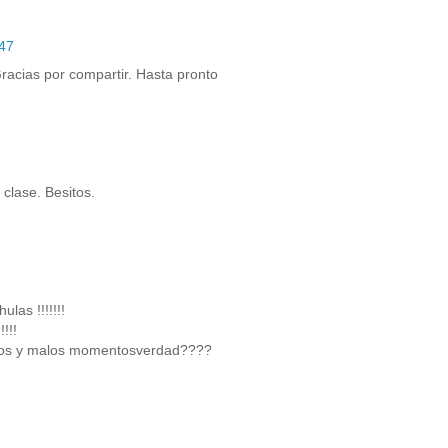
:47
acias por compartir. Hasta pronto
clase. Besitos.
as !!!!!!!
!!!
enos y malos momentosverdad????