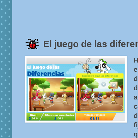
El juego de las difere
H
d
a
c
d
f
q