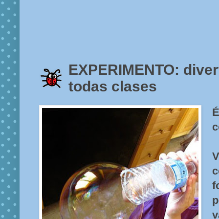
EXPERIMENTO: diver
todas clases
É
c
V
p
v