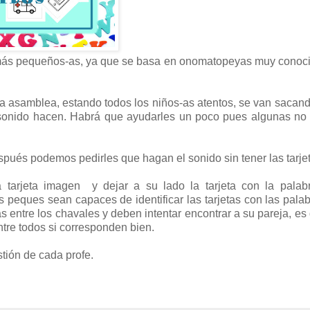
os más pequeños-as, ya que se basa en onomatopeyas muy conoc
la asamblea, estando todos los niños-as atentos, se van sacan
é sonido hacen. Habrá que ayudarles un poco pues algunas no
pués podemos pedirles que hagan el sonido sin tener las tarje
tarjeta imagen y dejar a su lado la tarjeta con la palab
 peques sean capaces de identificar las tarjetas con las pala
s entre los chavales y deben intentar encontrar a su pareja, es d
ntre todos si corresponden bien.
tión de cada profe.