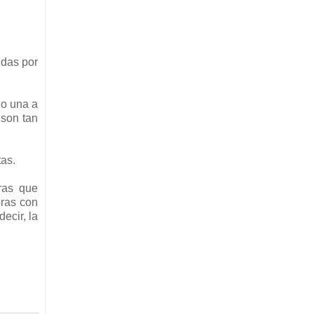
idas por
do una a
 son tan
tas.
ras que
bras con
ecir, la