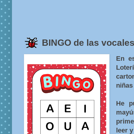
BINGO de las vocales 
En e
Loter
cart
niñas
He p
mayús
prim
leer y