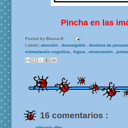
Pincha en las im
Posted by
Blanca B
Labels:
atención
,
descargable
,
destreza de pensa
estimulación cognitiva
,
lógica
,
observación
,
prima
16 comentarios :
pitavola
dijo...