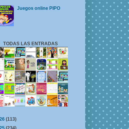
Juegos online PIPO
TODAS LAS ENTRADAS
26
(113)
25
(234)