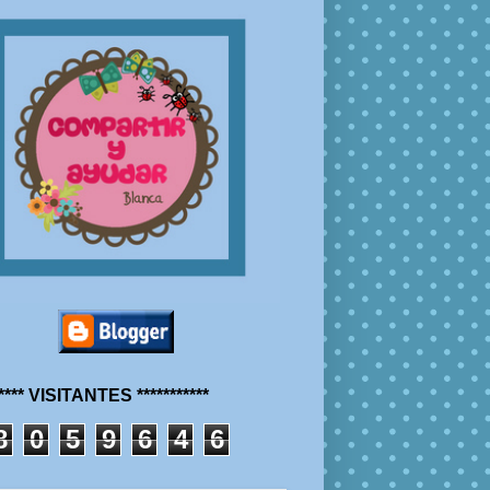
***** VISITANTES ***********
8
0
5
9
6
4
6