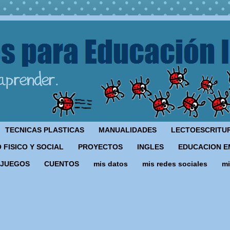
TECNICAS PLASTICAS
MANUALIDADES
LECTOESCRITU
 FISICO Y SOCIAL
PROYECTOS
INGLES
EDUCACION E
JUEGOS
CUENTOS
mis datos
mis redes sociales
mi