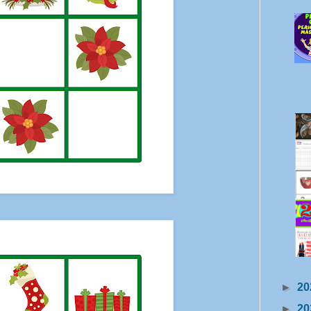
►
20
►
20