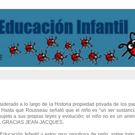
siderado a lo largo de la Historia propiedad privada de los pa
 Hasta que Rousseau señaló que el niño es “un ser sustanci
y sujeto a sus propias leyes y evolución; el niño no es un anim
ño”. GRACIAS JEAN-JACQUES.
Educación Infantil y estoy muy orgullosa de serlo, sobre tod