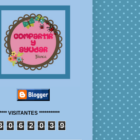
***** VISITANTES ***********
8
0
6
2
0
3
9