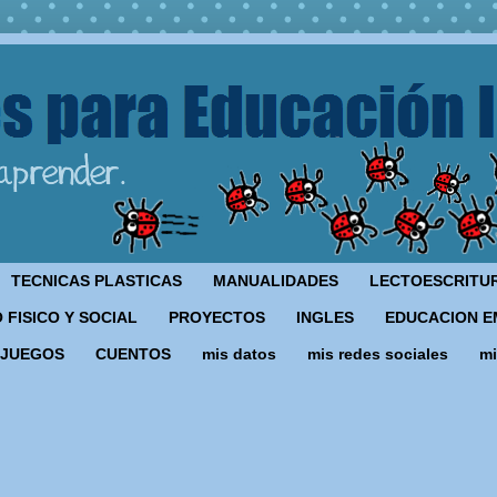
TECNICAS PLASTICAS
MANUALIDADES
LECTOESCRITU
 FISICO Y SOCIAL
PROYECTOS
INGLES
EDUCACION E
JUEGOS
CUENTOS
mis datos
mis redes sociales
mi