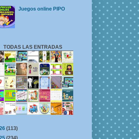
Juegos online PIPO
TODAS LAS ENTRADAS
26
(113)
25
(234)