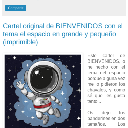
Compartir
Cartel original de BIENVENIDOS con el
tema el espacio en grande y pequeño
(imprimible)
Este cartel de
BIENVENIDOS, lo
he hecho con el
tema del espacio
porque alguna vez
me lo pidieron los
chavales, y como
sé que les gusta
tanto...
Os dejo los
banderines en dos
tamaños. Los