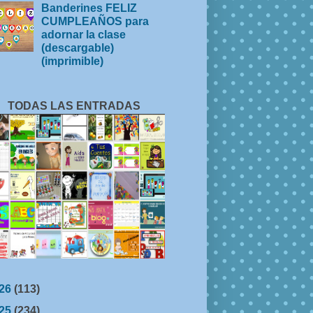
Banderines FELIZ
CUMPLEAÑOS para
adornar la clase
(descargable)
(imprimible)
TODAS LAS ENTRADAS
26
(113)
25
(234)