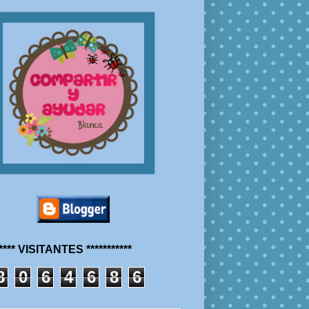
***** VISITANTES ***********
8
0
6
4
6
8
6