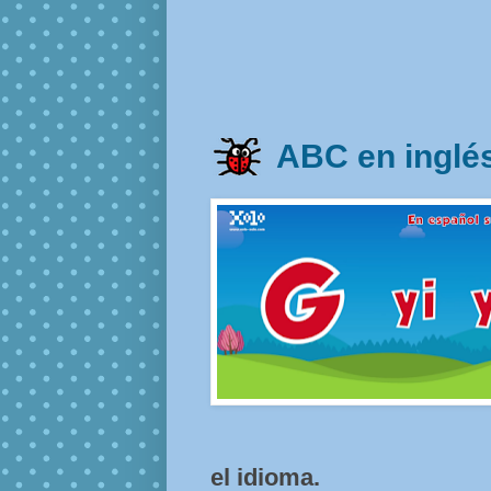
ABC en inglé
el idioma.