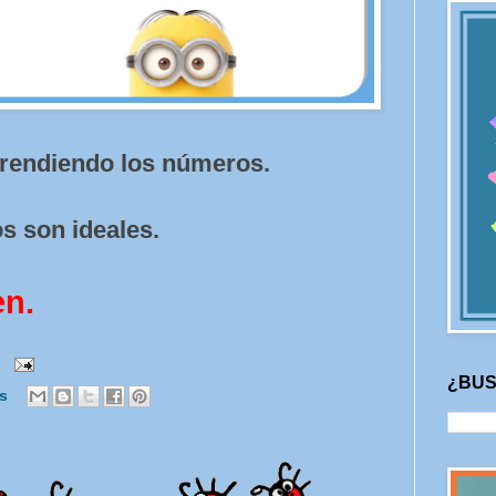
aprendiendo los números.
s son ideales.
en.
¿BUS
os