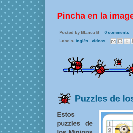
Pincha en la imag
Posted by
Blanca B
0 comments
Labels:
inglés
,
vídeos
Puzzles de lo
Estos
puzzles de
los Minions