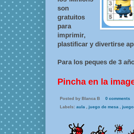
son
gratuitos
para
imprimir,
plastificar y divertirse 
Para los peques de 3 año
Pincha en la imag
Posted by
Blanca B
0 comments
Labels:
aula
,
juego de mesa
,
jueg