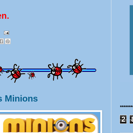
en.
s Minions
******
2