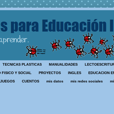
TECNICAS PLASTICAS
MANUALIDADES
LECTOESCRITU
 FISICO Y SOCIAL
PROYECTOS
INGLES
EDUCACION E
JUEGOS
CUENTOS
mis datos
mis redes sociales
mi