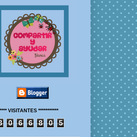
***** VISITANTES ***********
8
0
6
6
8
0
5