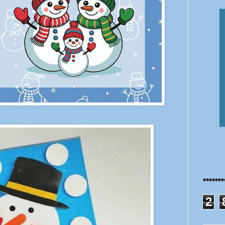
******
2