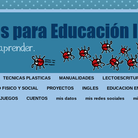
TECNICAS PLASTICAS
MANUALIDADES
LECTOESCRITU
 FISICO Y SOCIAL
PROYECTOS
INGLES
EDUCACION E
JUEGOS
CUENTOS
mis datos
mis redes sociales
mi