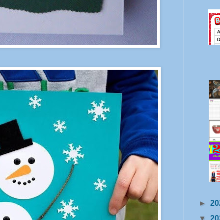
►
20
▼
20