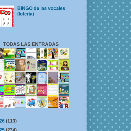
BINGO de las vocales
(lotería)
TODAS LAS ENTRADAS
26
(113)
25
(234)