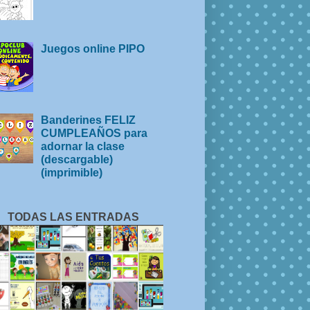
Juegos online PIPO
Banderines FELIZ
CUMPLEAÑOS para
adornar la clase
(descargable)
(imprimible)
TODAS LAS ENTRADAS