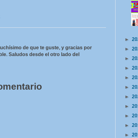
2
►
20
uchísimo de que te guste, y gracias por
►
20
le. Saludos desde el otro lado del
►
20
►
20
►
20
comentario
►
20
►
20
►
20
►
20
►
20
►
20