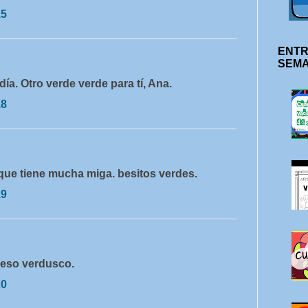
15
ENTR
SEM
ía. Otro verde verde para tí, Ana.
18
n que tiene mucha miga. besitos verdes.
19
 beso verdusco.
20