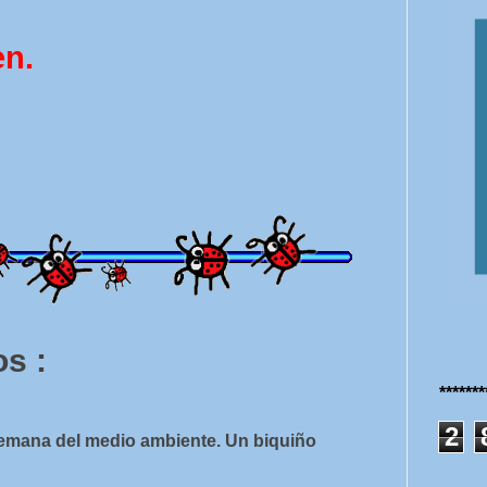
en.
s :
******
2
 semana del medio ambiente. Un biquiño