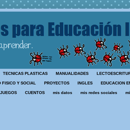
TECNICAS PLASTICAS
MANUALIDADES
LECTOESCRITU
 FISICO Y SOCIAL
PROYECTOS
INGLES
EDUCACION E
JUEGOS
CUENTOS
mis datos
mis redes sociales
mi