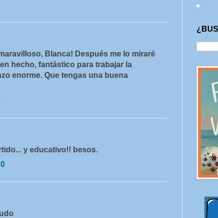
3
¿BUS
maravilloso, Blanca! Después me lo miraré
n hecho, fantástico para trabajar la
razo enorme. Que tengas una buena
6
tido... y educativo!! besos.
10
ludo