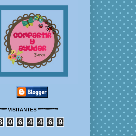
***** VISITANTES ***********
8
0
6
4
4
6
9