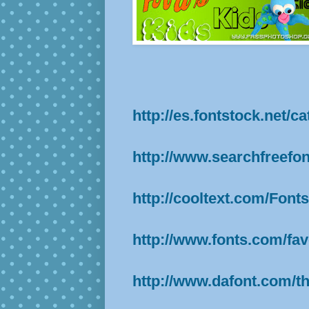
http://es.fontstock.net/c
http://www.searchfreefo
http://cooltext.com/Font
http://www.fonts.com/fav
http://www.dafont.com/