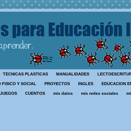
TECNICAS PLASTICAS
MANUALIDADES
LECTOESCRITU
 FISICO Y SOCIAL
PROYECTOS
INGLES
EDUCACION E
JUEGOS
CUENTOS
mis datos
mis redes sociales
mi