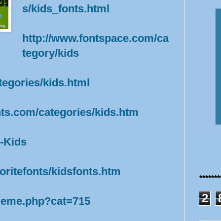
s/kids_fonts.html
http://www.fontspace.com/ca
tegory/kids
ategories/kids.html
nts.com/categories/kids.htm
s-Kids
oritefonts/kidsfonts.htm
******
2
theme.php?cat=715