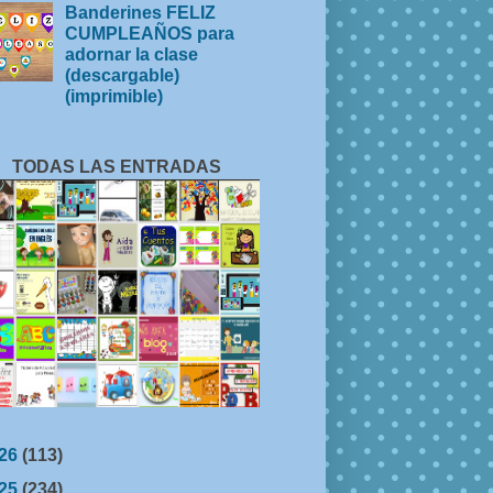
Banderines FELIZ
CUMPLEAÑOS para
adornar la clase
(descargable)
(imprimible)
TODAS LAS ENTRADAS
26
(113)
25
(234)