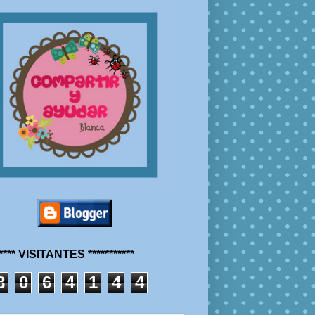
***** VISITANTES ***********
8
0
6
4
1
4
4