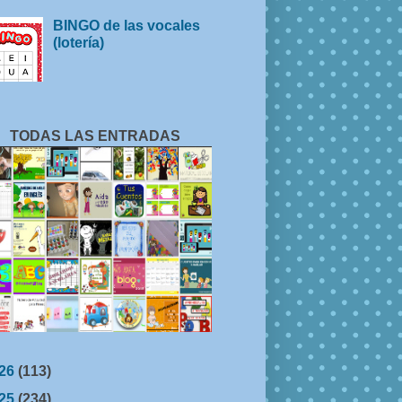
BINGO de las vocales
(lotería)
TODAS LAS ENTRADAS
26
(113)
25
(234)