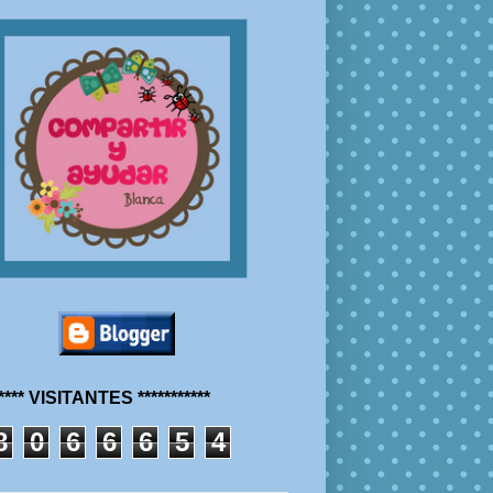
***** VISITANTES ***********
8
0
6
6
6
5
4