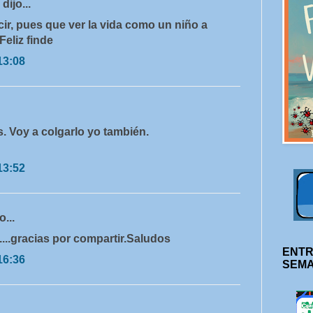
r
dijo...
ir, pues que ver la vida como un niño a
Feliz finde
13:08
s. Voy a colgarlo yo también.
13:52
o...
....gracias por compartir.Saludos
ENTR
16:36
SEM