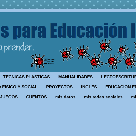
TECNICAS PLASTICAS
MANUALIDADES
LECTOESCRITU
 FISICO Y SOCIAL
PROYECTOS
INGLES
EDUCACION E
JUEGOS
CUENTOS
mis datos
mis redes sociales
mi