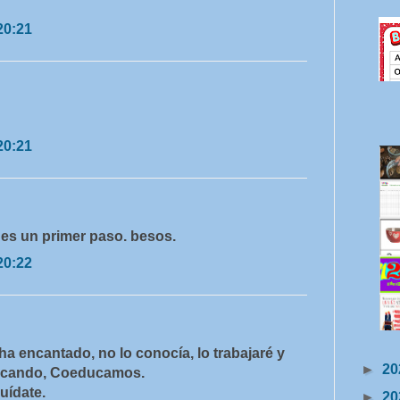
20:21
20:21
, es un primer paso. besos.
20:22
 encantado, no lo conocía, lo trabajaré y
►
20
ducando, Coeducamos.
uídate.
►
20