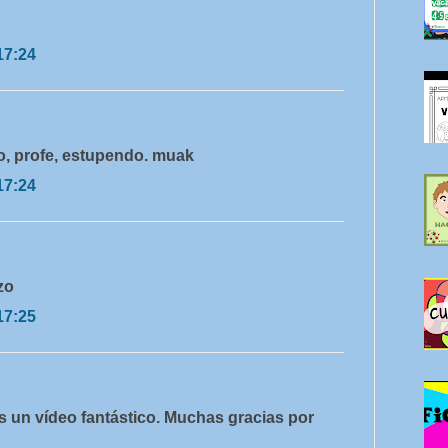
17:24
o, profe, estupendo. muak
17:24
zo
17:25
s un vídeo fantástico. Muchas gracias por