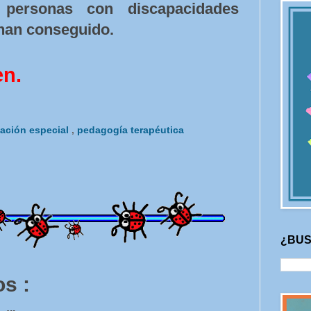
personas con discapacidades
 han conseguido.
en.
ación especial
,
pedagogía terapéutica
¿BUS
s :