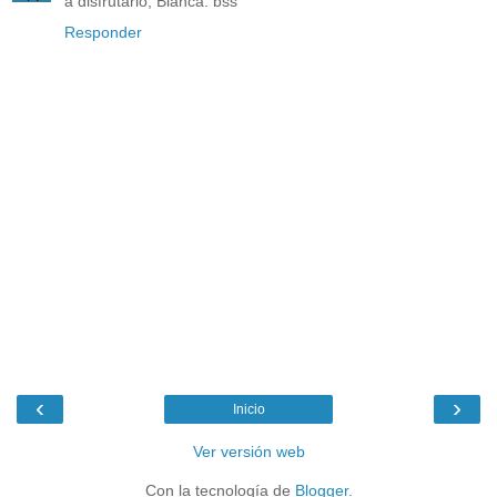
a disfrutarlo, Blanca. bss
Responder
‹
›
Inicio
Ver versión web
Con la tecnología de
Blogger
.