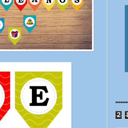
******
2