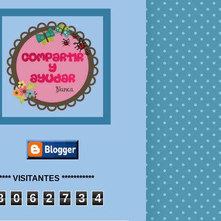
***** VISITANTES ***********
8
0
6
2
7
3
4