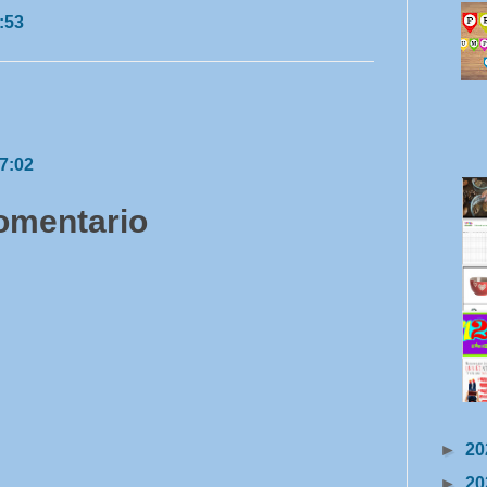
:53
17:02
comentario
►
20
►
20