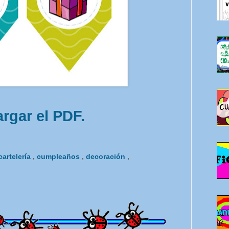
rgar el PDF.
cartelería
,
cumpleaños
,
decoración
,