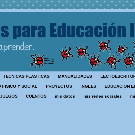
TECNICAS PLASTICAS
MANUALIDADES
LECTOESCRITU
 FISICO Y SOCIAL
PROYECTOS
INGLES
EDUCACION E
JUEGOS
CUENTOS
mis datos
mis redes sociales
mi