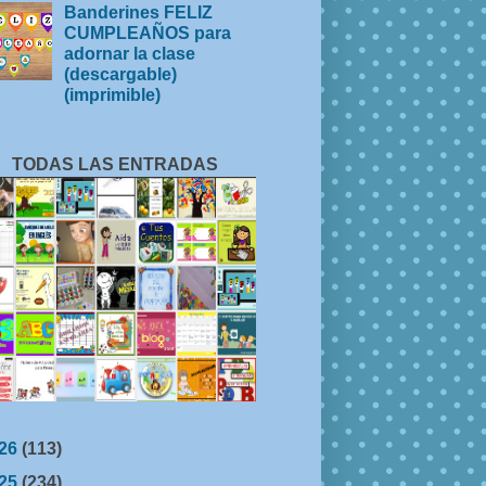
Banderines FELIZ
CUMPLEAÑOS para
adornar la clase
(descargable)
(imprimible)
TODAS LAS ENTRADAS
26
(113)
25
(234)