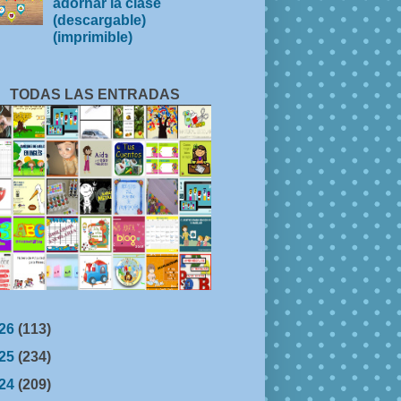
adornar la clase
(descargable)
(imprimible)
TODAS LAS ENTRADAS
26
(113)
25
(234)
24
(209)