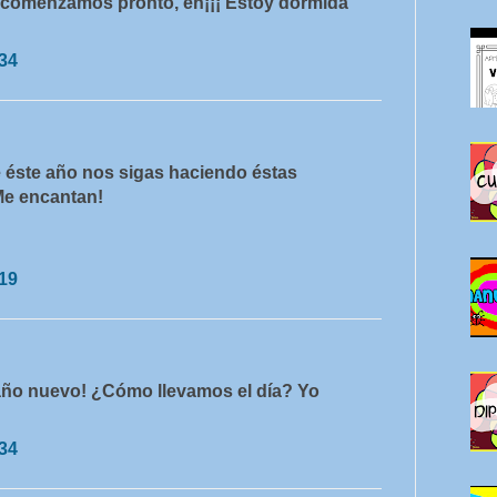
ue comenzamos pronto, eh¡¡¡ Estoy dormida
:34
 éste año nos sigas haciendo éstas
Me encantan!
:19
 año nuevo! ¿Cómo llevamos el día? Yo
:34