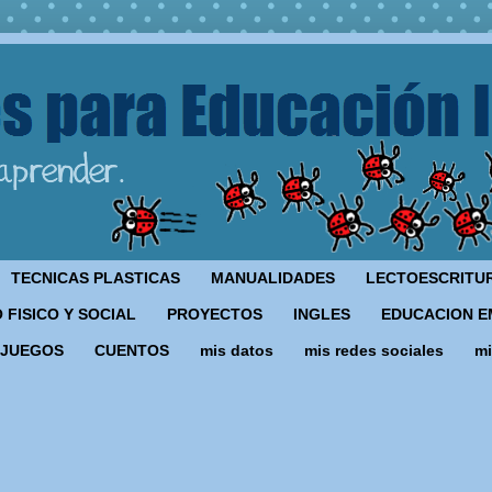
TECNICAS PLASTICAS
MANUALIDADES
LECTOESCRITU
 FISICO Y SOCIAL
PROYECTOS
INGLES
EDUCACION E
JUEGOS
CUENTOS
mis datos
mis redes sociales
mi