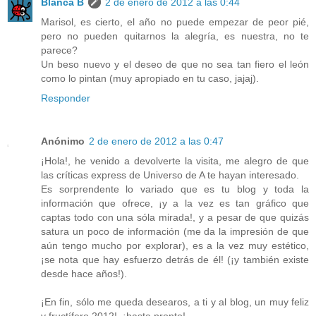
Blanca B
2 de enero de 2012 a las 0:44
Marisol, es cierto, el año no puede empezar de peor pié,
pero no pueden quitarnos la alegría, es nuestra, no te
parece?
Un beso nuevo y el deseo de que no sea tan fiero el león
como lo pintan (muy apropiado en tu caso, jajaj).
Responder
Anónimo
2 de enero de 2012 a las 0:47
¡Hola!, he venido a devolverte la visita, me alegro de que
las críticas express de Universo de A te hayan interesado.
Es sorprendente lo variado que es tu blog y toda la
información que ofrece, ¡y a la vez es tan gráfico que
captas todo con una sóla mirada!, y a pesar de que quizás
satura un poco de información (me da la impresión de que
aún tengo mucho por explorar), es a la vez muy estético,
¡se nota que hay esfuerzo detrás de él! (¡y también existe
desde hace años!).
¡En fin, sólo me queda desearos, a ti y al blog, un muy feliz