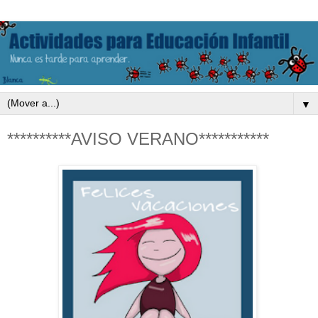
▼
**********AVISO VERANO***********