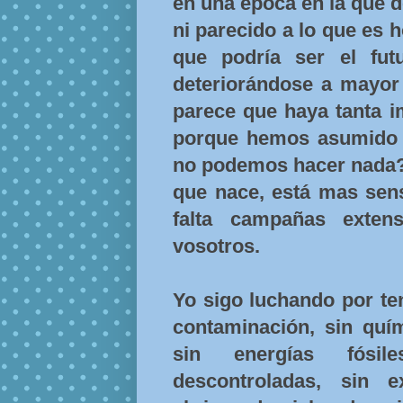
en una época en la que 
ni parecido a lo que es 
que podría ser el fut
deteriorándose a mayor 
parece que haya tanta i
porque hemos asumido 
no podemos hacer nada?
que nace, está mas sens
falta campañas exten
vosotros.
Yo sigo luchando por ten
contaminación, sin quím
sin energías fósil
descontroladas, sin 