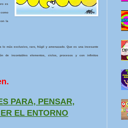
bro es
 como
con la
 lo más exclusivo, raro, frágil y amenazado. Que es una incesante
n de incontables elementos, ciclos, procesos y con infinitos
en.
ES PARA, PENSAR,
GER EL ENTORNO