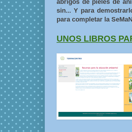
abrigos de pieles de an
sin... Y para demostrar
para completar la SeMa
UNOS LIBROS PA