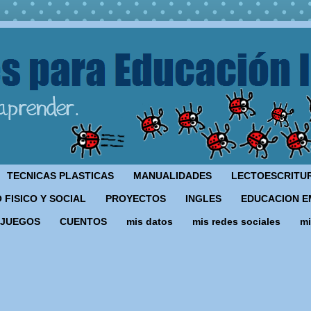
TECNICAS PLASTICAS
MANUALIDADES
LECTOESCRITU
 FISICO Y SOCIAL
PROYECTOS
INGLES
EDUCACION E
JUEGOS
CUENTOS
mis datos
mis redes sociales
mi