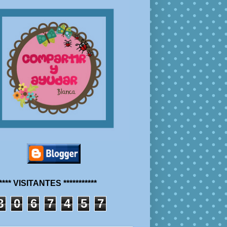
***** VISITANTES ***********
8
0
6
7
4
5
7