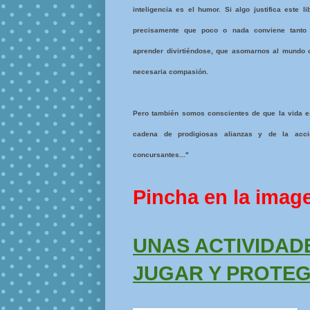
inteligencia es el humor. Si algo justifica este li
precisamente que poco o nada conviene tanto
aprender divirtiéndose, que asomarnos al mundo 
necesaria compasión.
Pero también somos conscientes de que la vida es
cadena de prodigiosas alianzas y de la acció
concursantes..."
Pincha en la imag
UNAS ACTIVIDAD
JUGAR Y PROTE