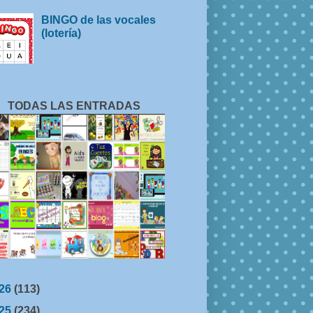
BINGO de las vocales
(lotería)
TODAS LAS ENTRADAS
26
(113)
25
(234)