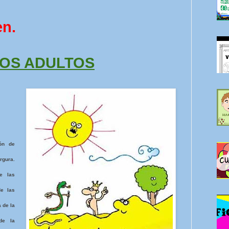
en.
LOS ADULTOS
ión de
rgura.
e las
de las
 de la
de la