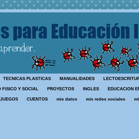
TECNICAS PLASTICAS
MANUALIDADES
LECTOESCRITU
 FISICO Y SOCIAL
PROYECTOS
INGLES
EDUCACION E
JUEGOS
CUENTOS
mis datos
mis redes sociales
mi