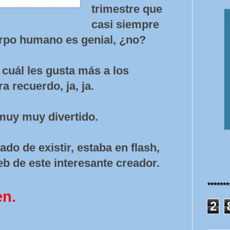
trimestre que
casi siempre
erpo humano es genial, ¿no?
cuál les gusta más a los
a recuerdo, ja, ja.
muy muy divertido.
ado de existir, estaba en flash,
eb de este interesante creador.
******
en.
2