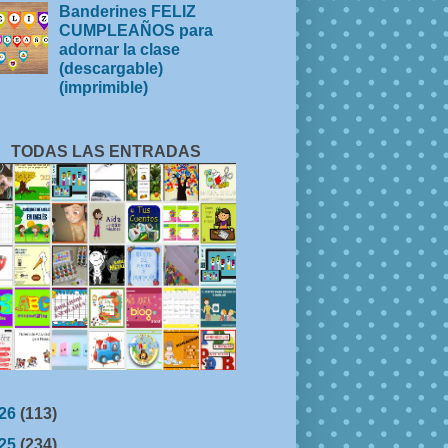
Banderines FELIZ
CUMPLEAÑOS para
adornar la clase
(descargable)
(imprimible)
TODAS LAS ENTRADAS
26
(113)
25
(234)