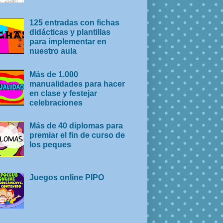
125 entradas con fichas
didácticas y plantillas
para implementar en
nuestro aula
Más de 1.000
manualidades para hacer
en clase y festejar
celebraciones
Más de 40 diplomas para
premiar el fin de curso de
los peques
Juegos online PIPO