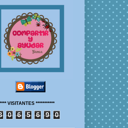
***** VISITANTES ***********
8
0
6
5
6
9
0