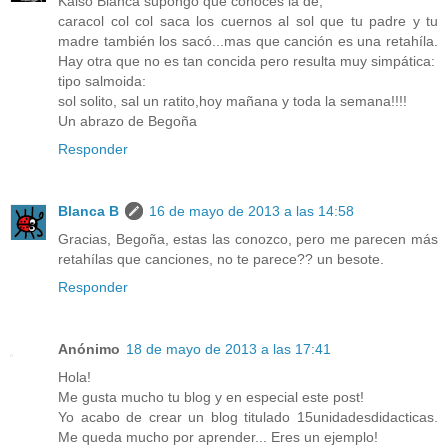
Kaiso Blanca supongo que conoces la de;
caracol col col saca los cuernos al sol que tu padre y tu
madre también los sacó...mas que canción es una retahíla.
Hay otra que no es tan concida pero resulta muy simpática:
tipo salmoida:
sol solito, sal un ratito,hoy mañana y toda la semana!!!!
Un abrazo de Begoña
Responder
Blanca B
16 de mayo de 2013 a las 14:58
Gracias, Begoña, estas las conozco, pero me parecen más
retahílas que canciones, no te parece?? un besote.
Responder
Anónimo
18 de mayo de 2013 a las 17:41
Hola!
Me gusta mucho tu blog y en especial este post!
Yo acabo de crear un blog titulado 15unidadesdidacticas.
Me queda mucho por aprender... Eres un ejemplo!