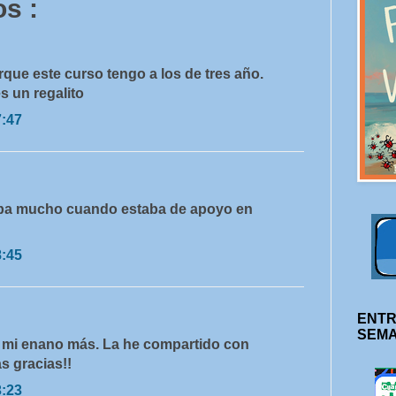
s :
rque este curso tengo a los de tres año.
s un regalito
7:47
zaba mucho cuando estaba de apoyo en
8:45
ENTR
SEM
 mi enano más. La he compartido con
s gracias!!
3:23