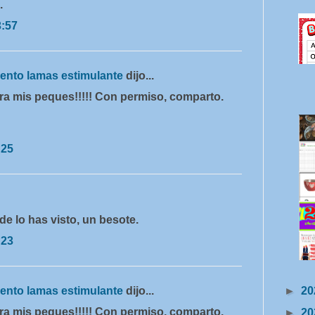
.
3:57
miento lamas estimulante
dijo...
ra mis peques!!!!! Con permiso, comparto.
:25
de lo has visto, un besote.
:23
miento lamas estimulante
dijo...
►
20
ra mis peques!!!!! Con permiso, comparto.
►
20