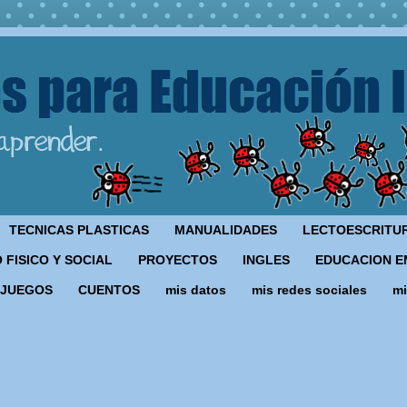
TECNICAS PLASTICAS
MANUALIDADES
LECTOESCRITU
 FISICO Y SOCIAL
PROYECTOS
INGLES
EDUCACION E
JUEGOS
CUENTOS
mis datos
mis redes sociales
mi