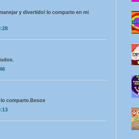
 manejar y divertido! lo comparto en mi
8:28
ludos.
:46
 lo comparto.Besos
3:13