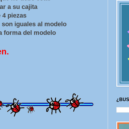
r a su cajita
 4 piezas
son iguales al modelo
 forma del modelo
en.
¿BUS