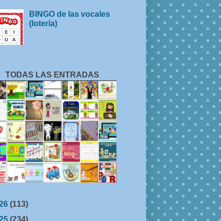
BINGO de las vocales
(lotería)
TODAS LAS ENTRADAS
26
(113)
25
(234)