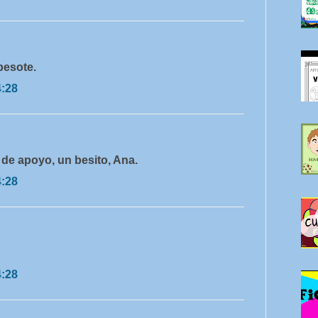
 besote.
4:28
de apoyo, un besito, Ana.
4:28
4:28