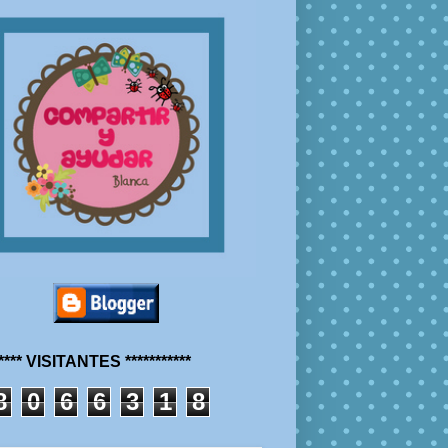
***** VISITANTES ***********
8
0
6
6
3
1
8