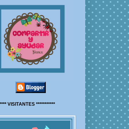
***** VISITANTES ***********