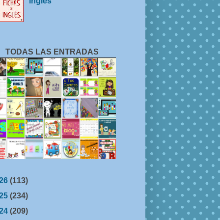
inglés
TODAS LAS ENTRADAS
26
(113)
25
(234)
24
(209)