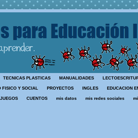
TECNICAS PLASTICAS
MANUALIDADES
LECTOESCRITU
 FISICO Y SOCIAL
PROYECTOS
INGLES
EDUCACION E
JUEGOS
CUENTOS
mis datos
mis redes sociales
mi