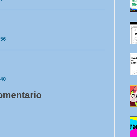
:56
:40
comentario