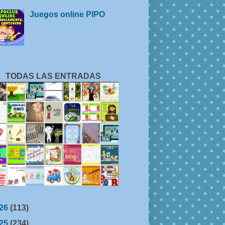
Juegos online PIPO
TODAS LAS ENTRADAS
26
(113)
25
(234)