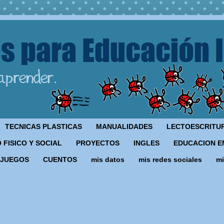
TECNICAS PLASTICAS
MANUALIDADES
LECTOESCRITU
 FISICO Y SOCIAL
PROYECTOS
INGLES
EDUCACION E
JUEGOS
CUENTOS
mis datos
mis redes sociales
mi