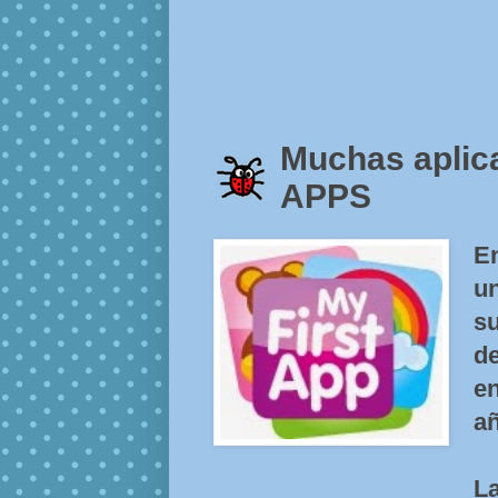
Muchas aplic
APPS
E
u
s
d
e
añ
L