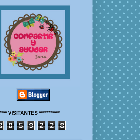
***** VISITANTES ***********
8
0
5
9
2
2
8