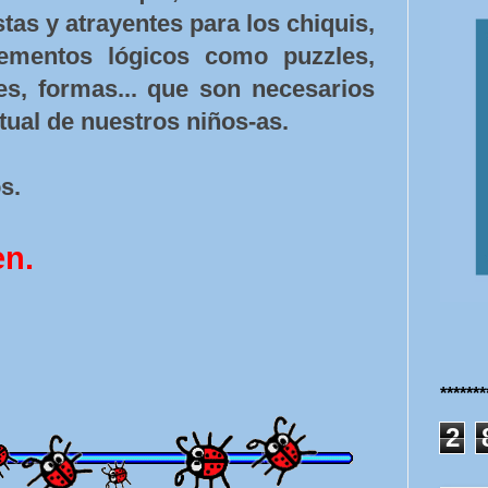
tas y atrayentes para los chiquis,
lementos lógicos como puzzles,
res, formas... que son necesarios
ctual de nuestros niños-as.
os.
en.
******
2