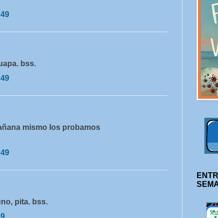
:49
uapa. bss.
:49
 mañana mismo los probamos
:49
ENTR
SEM
no, pita. bss.
59