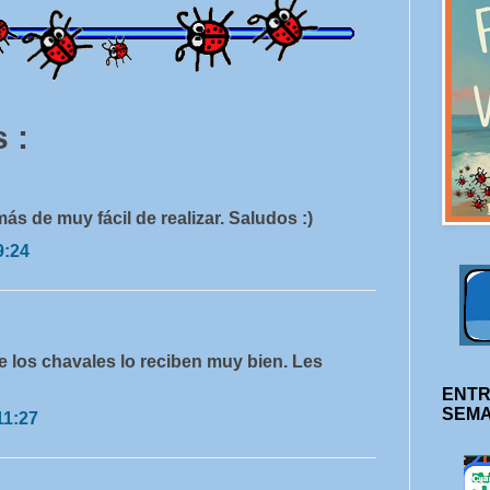
 :
s de muy fácil de realizar. Saludos :)
9:24
ue los chavales lo reciben muy bien. Les
ENTR
SEM
11:27