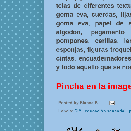
telas de diferentes tex
goma eva, cuerdas, lija
goma eva, papel de se
algodón, pegamento 
pompones, cerillas, le
esponjas, figuras troquel
cintas, encuadernadores,
y todo aquello que se no
Pincha en la imag
Posted by
Blanca B
Labels:
DIY
,
educación sensorial
,
p