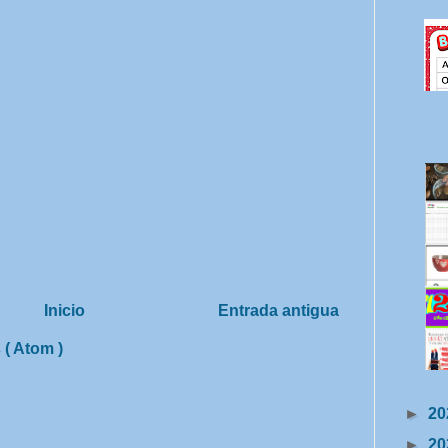
Inicio
Entrada antigua
 ( Atom )
►
20
►
20