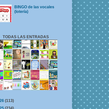
BINGO de las vocales
(lotería)
TODAS LAS ENTRADAS
26
(113)
25
(234)