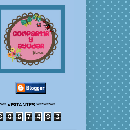
***** VISITANTES ***********
8
0
6
7
4
9
3