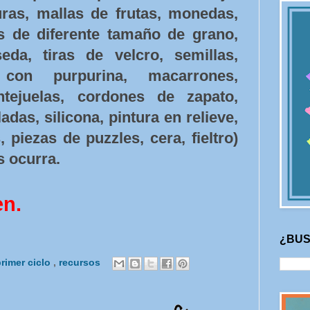
turas, mallas de frutas, monedas,
s de diferente tamaño de grano,
da, tiras de velcro, semillas,
con purpurina, macarrones,
ntejuelas, cordones de zapato,
adas, silicona, pintura en relieve,
 piezas de puzzles, cera, fieltro)
s ocurra.
en.
¿BUS
rimer ciclo
,
recursos