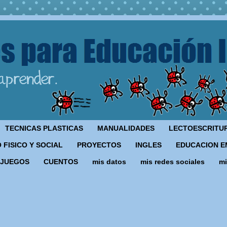
TECNICAS PLASTICAS
MANUALIDADES
LECTOESCRITU
 FISICO Y SOCIAL
PROYECTOS
INGLES
EDUCACION E
JUEGOS
CUENTOS
mis datos
mis redes sociales
mi