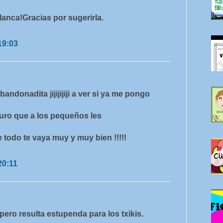
Blanca!Gracias por sugerirla.
19:03
andonadita jijijijiji a ver si ya me pongo
guro que a los pequeños les
 todo te vaya muy y muy bien !!!!!
20:11
pero resulta estupenda para los txikis.