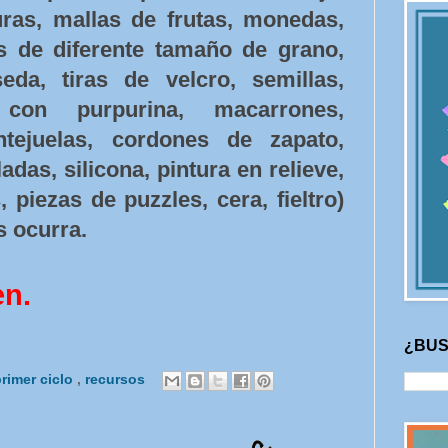
turas, mallas de frutas, monedas,
s de diferente tamaño de grano,
da, tiras de velcro, semillas,
con purpurina, macarrones,
ntejuelas, cordones de zapato,
adas, silicona, pintura en relieve,
 piezas de puzzles, cera, fieltro)
s ocurra.
en.
¿BUS
rimer ciclo
,
recursos