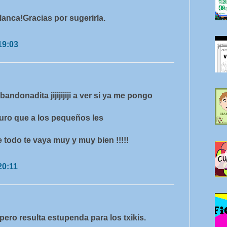
Blanca!Gracias por sugerirla.
19:03
andonadita jijijijiji a ver si ya me pongo
guro que a los pequeños les
 todo te vaya muy y muy bien !!!!!
20:11
pero resulta estupenda para los txikis.