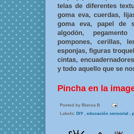
telas de diferentes tex
goma eva, cuerdas, lija
goma eva, papel de se
algodón, pegamento 
pompones, cerillas, le
esponjas, figuras troquel
cintas, encuadernadores,
y todo aquello que se no
Pincha en la imag
Posted by
Blanca B
Labels:
DIY
,
educación sensorial
,
p