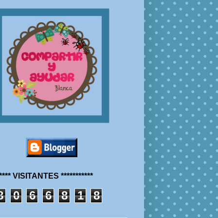
***** VISITANTES ***********
8
0
6
6
8
1
8