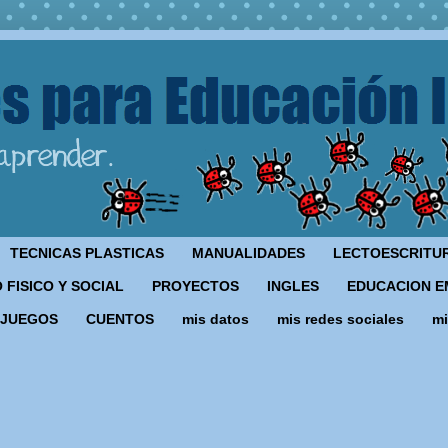
TECNICAS PLASTICAS
MANUALIDADES
LECTOESCRITU
 FISICO Y SOCIAL
PROYECTOS
INGLES
EDUCACION E
JUEGOS
CUENTOS
mis datos
mis redes sociales
mi