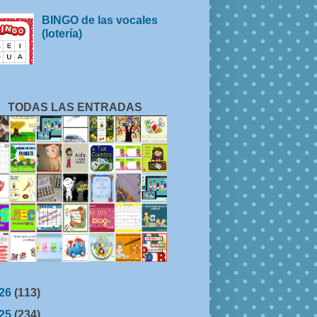
BINGO de las vocales
(lotería)
TODAS LAS ENTRADAS
26
(113)
25
(234)