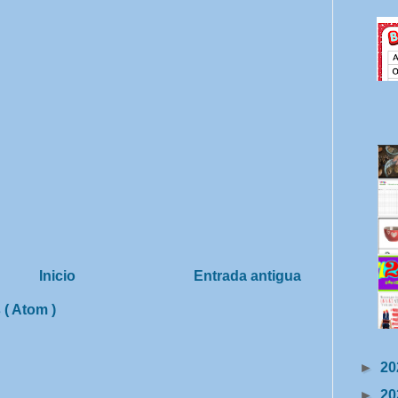
Inicio
Entrada antigua
 ( Atom )
►
20
►
20