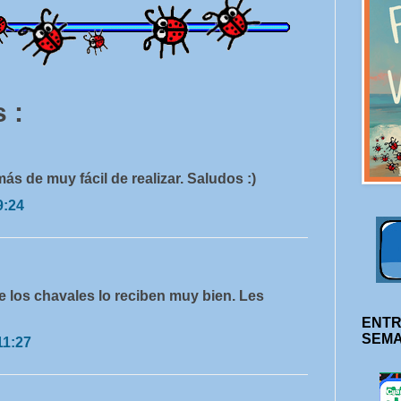
 :
s de muy fácil de realizar. Saludos :)
9:24
ue los chavales lo reciben muy bien. Les
ENTR
SEM
11:27