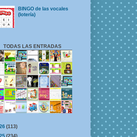
BINGO de las vocales
(lotería)
TODAS LAS ENTRADAS
26
(113)
25
(234)