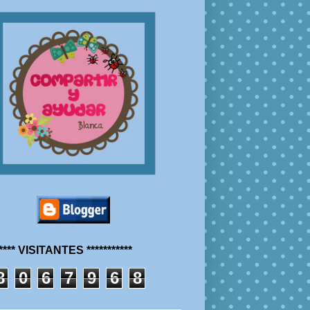
***** VISITANTES ***********
8
0
6
7
9
6
8