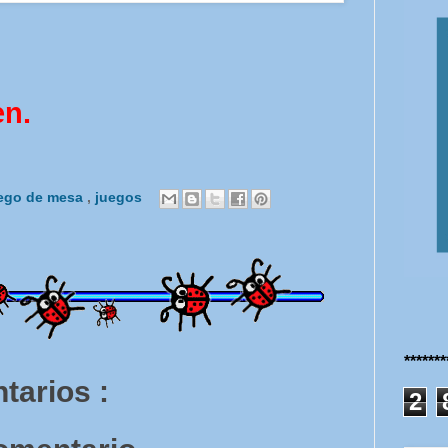
en.
ego de mesa
,
juegos
******
tarios :
2