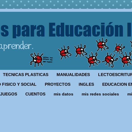
TECNICAS PLASTICAS
MANUALIDADES
LECTOESCRITU
 FISICO Y SOCIAL
PROYECTOS
INGLES
EDUCACION E
JUEGOS
CUENTOS
mis datos
mis redes sociales
mi