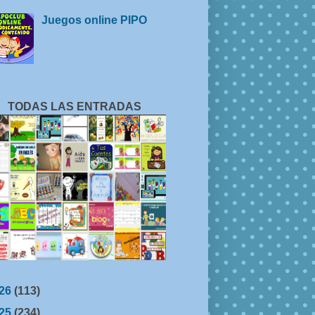
Juegos online PIPO
TODAS LAS ENTRADAS
26
(113)
25
(234)