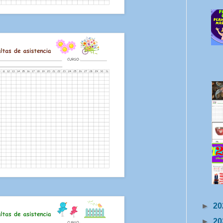
►
20
►
20