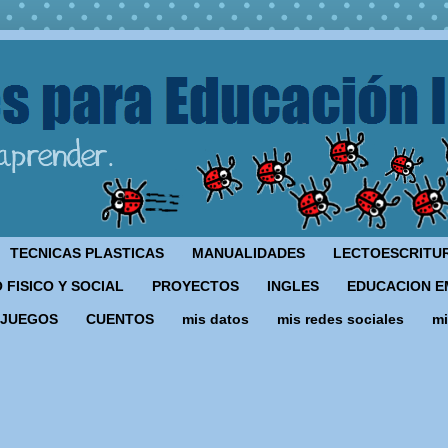
TECNICAS PLASTICAS
MANUALIDADES
LECTOESCRITU
 FISICO Y SOCIAL
PROYECTOS
INGLES
EDUCACION E
JUEGOS
CUENTOS
mis datos
mis redes sociales
mi