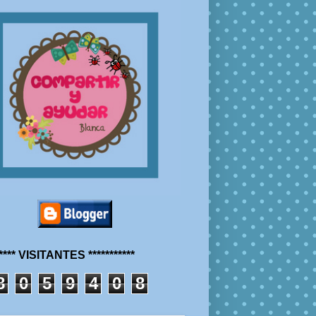
***** VISITANTES ***********
8
0
5
9
4
0
8