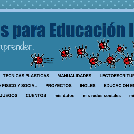
TECNICAS PLASTICAS
MANUALIDADES
LECTOESCRITU
 FISICO Y SOCIAL
PROYECTOS
INGLES
EDUCACION E
JUEGOS
CUENTOS
mis datos
mis redes sociales
mi