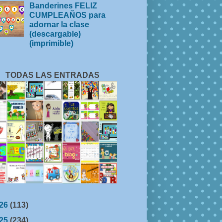
Banderines FELIZ
CUMPLEAÑOS para
adornar la clase
(descargable)
(imprimible)
TODAS LAS ENTRADAS
26
(113)
25
(234)