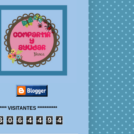
***** VISITANTES ***********
8
0
6
4
4
9
4