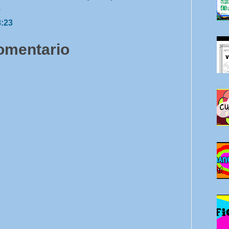
.
8:23
comentario