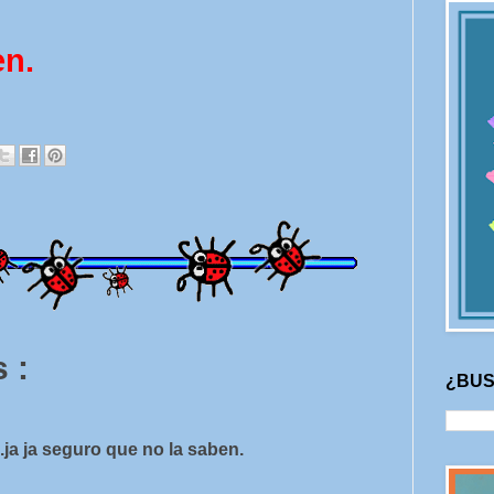
en.
 :
¿BUS
ja ja seguro que no la saben.