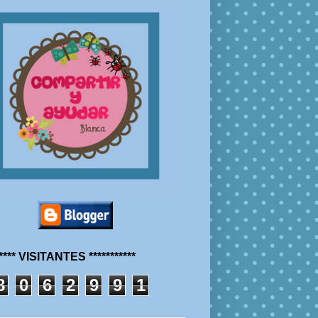
***** VISITANTES ***********
8
0
6
2
9
9
1