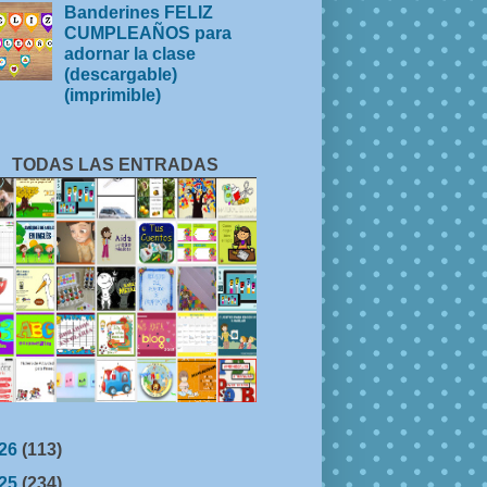
Banderines FELIZ
CUMPLEAÑOS para
adornar la clase
(descargable)
(imprimible)
TODAS LAS ENTRADAS
26
(113)
25
(234)