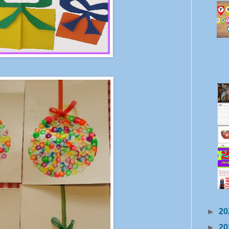
►
20
►
20