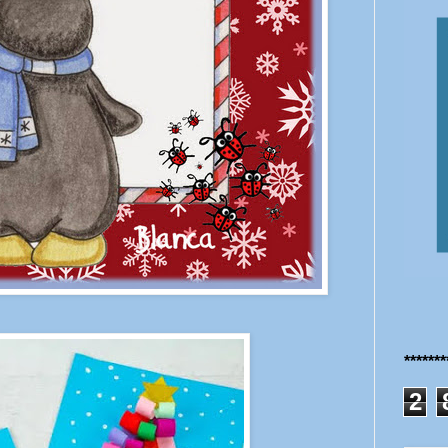
******
2