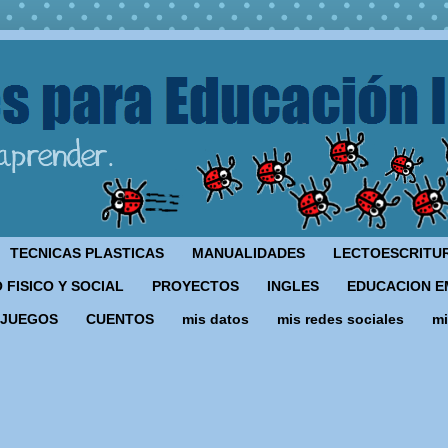
TECNICAS PLASTICAS
MANUALIDADES
LECTOESCRITU
 FISICO Y SOCIAL
PROYECTOS
INGLES
EDUCACION E
JUEGOS
CUENTOS
mis datos
mis redes sociales
mi