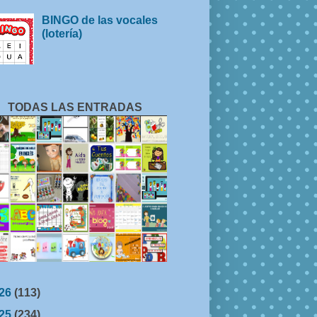
BINGO de las vocales
(lotería)
TODAS LAS ENTRADAS
26
(113)
25
(234)