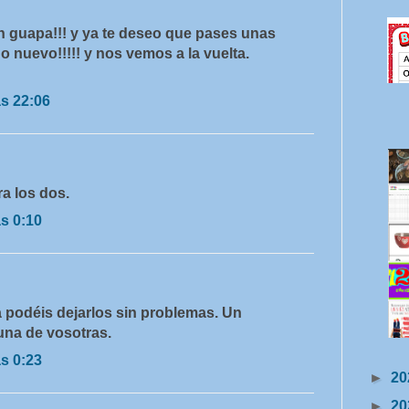
ién guapa!!! y ya te deseo que pases unas
ño nuevo!!!!! y nos vemos a la vuelta.
as 22:06
ra los dos.
as 0:10
 podéis dejarlos sin problemas. Un
una de vosotras.
as 0:23
►
20
►
20