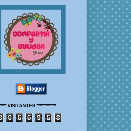
***** VISITANTES ***********
8
0
6
6
9
5
8