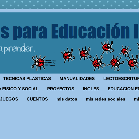
TECNICAS PLASTICAS
MANUALIDADES
LECTOESCRITU
 FISICO Y SOCIAL
PROYECTOS
INGLES
EDUCACION E
JUEGOS
CUENTOS
mis datos
mis redes sociales
mi