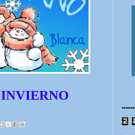
 INVIERNO
******
2