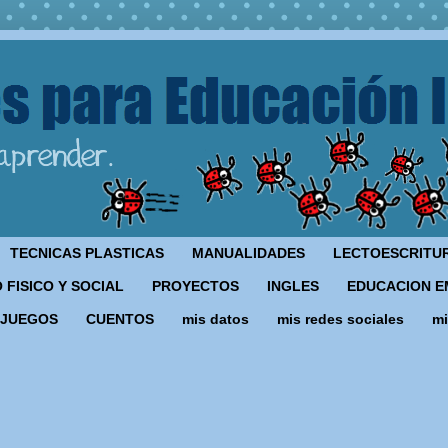
TECNICAS PLASTICAS
MANUALIDADES
LECTOESCRITU
 FISICO Y SOCIAL
PROYECTOS
INGLES
EDUCACION E
JUEGOS
CUENTOS
mis datos
mis redes sociales
mi