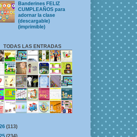
Banderines FELIZ
CUMPLEAÑOS para
adornar la clase
(descargable)
(imprimible)
TODAS LAS ENTRADAS
26
(113)
25
(234)