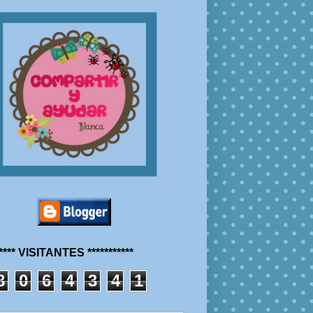
***** VISITANTES ***********
8
0
6
4
3
4
1