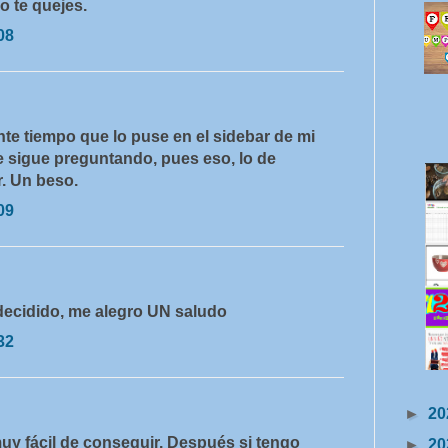
o te quejes.
08
nte tiempo que lo puse en el sidebar de mi
e sigue preguntando, pues eso, lo de
r. Un beso.
09
s decidido, me alegro UN saludo
32
►
20
s muy fácil de conseguir. Después si tengo
►
20