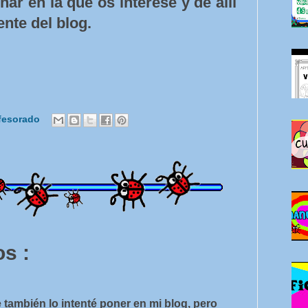
ar en la que os interese y de allí
nte del blog.
fesorado
s :
 también lo intenté poner en mi blog, pero