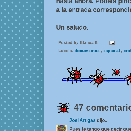
hasta ahora. Podéis pinch
a la entrada correspondie
Un saludo.
Posted by
Blanca B
Labels:
documentos
,
especial
,
pro
47 comentario
Joel Artigas
dijo...
Pues te tengo que decir que