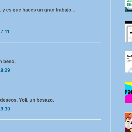
 y es que haces un gran trabajo...
17:11
n beso.
19:29
eseos, Yoli, un besazo.
19:30