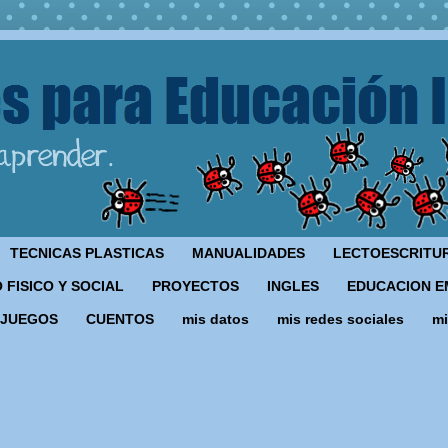
TECNICAS PLASTICAS
MANUALIDADES
LECTOESCRITU
 FISICO Y SOCIAL
PROYECTOS
INGLES
EDUCACION E
JUEGOS
CUENTOS
mis datos
mis redes sociales
mi