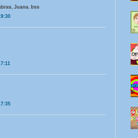
abras, Juana. bss
19:30
17:11
17:35