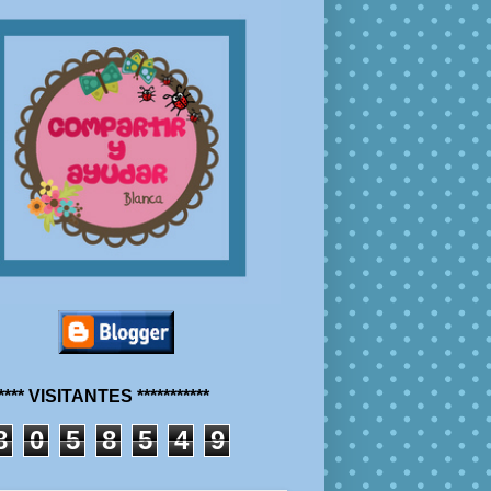
***** VISITANTES ***********
8
0
5
8
5
4
9