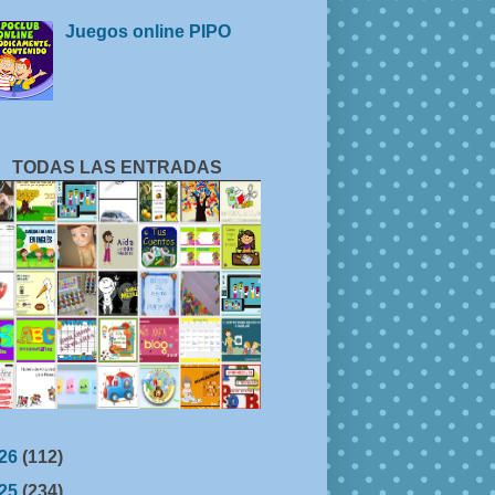
Juegos online PIPO
TODAS LAS ENTRADAS
26
(112)
25
(234)