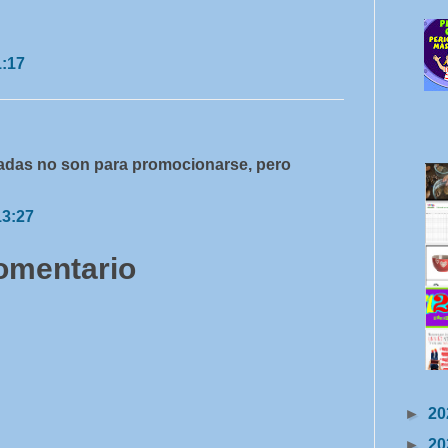
1:17
radas no son para promocionarse, pero
13:27
comentario
►
20
►
20