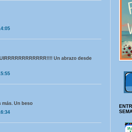
14:05
SEGUIRRRRRRRRRRRR!!!! Un abrazo desde
15:55
s más. Un beso
ENTR
SEM
16:34