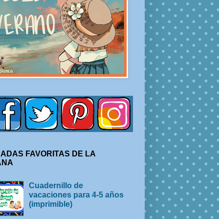
ADAS FAVORITAS DE LA
ANA
Cuadernillo de
vacaciones para 4-5 años
(imprimible)