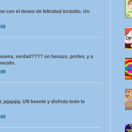
 con el deseo de felicidad incluido. Un
:08
uena, verdad???? un besazo, profes, y a
recido.
:09
, jajajajaj. UN besote y disfruta todo lo
:09