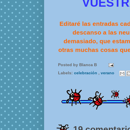
VUESTR
Editaré las entradas ca
descanso a las neuro
demasiado, que estam
otras muchas cosas que
Posted by
Blanca B
Labels:
celebración
,
verano
19 comentario