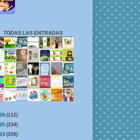
TODAS LAS ENTRADAS
26
(112)
25
(234)
24
(209)