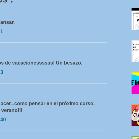
cansar.
51
s de vacacionessssss! Un besazo.
53
hacer...como pensar en el próximo curso,
z verano!!!
:40