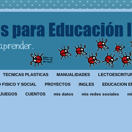
TECNICAS PLASTICAS
MANUALIDADES
LECTOESCRITU
 FISICO Y SOCIAL
PROYECTOS
INGLES
EDUCACION E
JUEGOS
CUENTOS
mis datos
mis redes sociales
mi