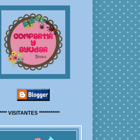
***** VISITANTES ***********