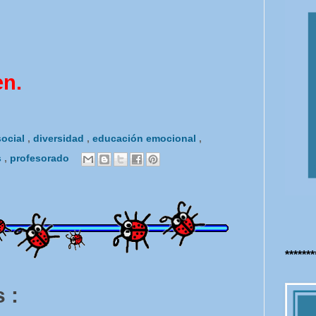
en.
social
,
diversidad
,
educación emocional
,
s
,
profesorado
******
 :