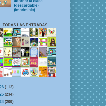
adornar la clase
(descargable)
(imprimible)
TODAS LAS ENTRADAS
26
(113)
25
(234)
24
(209)