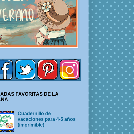
ADAS FAVORITAS DE LA
ANA
Cuadernillo de
vacaciones para 4-5 años
(imprimible)