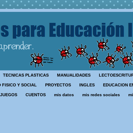
TECNICAS PLASTICAS
MANUALIDADES
LECTOESCRITU
 FISICO Y SOCIAL
PROYECTOS
INGLES
EDUCACION E
JUEGOS
CUENTOS
mis datos
mis redes sociales
mi