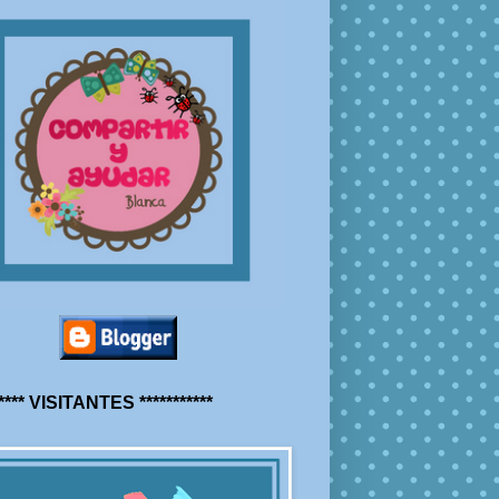
***** VISITANTES ***********