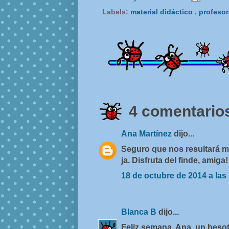
Labels:
material didáctico
,
profeso
4 comentarios
Ana Martínez
dijo...
Seguro que nos resultará mu
ja. Disfruta del finde, amiga!
18 de octubre de 2014 a las
Blanca B
dijo...
Feliz semana, Ana. un besot