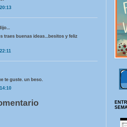
 20:13
dijo...
 traes buenas ideas...besitos y feliz
 22:11
e te guste. un beso.
 14:10
comentario
ENTR
SEM