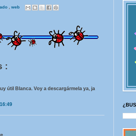
rado
,
web
 :
y útil Blanca. Voy a descargármela ya, ja
 16:49
¿BUS
e.