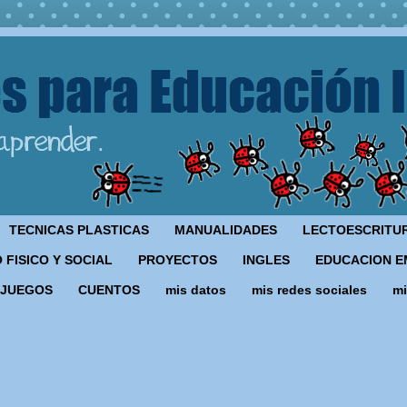
TECNICAS PLASTICAS
MANUALIDADES
LECTOESCRITU
 FISICO Y SOCIAL
PROYECTOS
INGLES
EDUCACION E
JUEGOS
CUENTOS
mis datos
mis redes sociales
mi