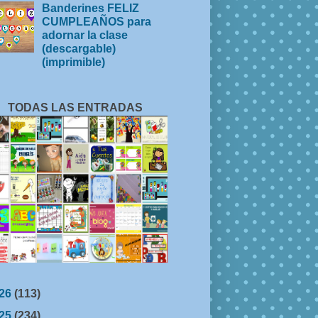
Banderines FELIZ
CUMPLEAÑOS para
adornar la clase
(descargable)
(imprimible)
TODAS LAS ENTRADAS
26
(113)
25
(234)