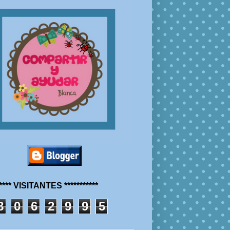
***** VISITANTES ***********
8
0
6
2
9
9
5