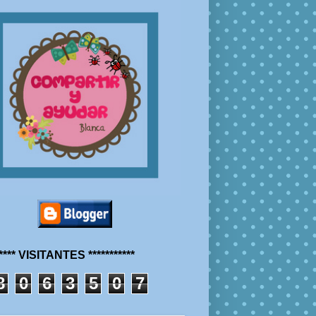
***** VISITANTES ***********
8
0
6
3
5
0
7