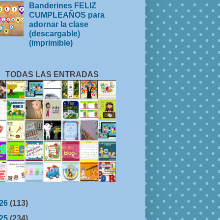
Banderines FELIZ
CUMPLEAÑOS para
adornar la clase
(descargable)
(imprimible)
TODAS LAS ENTRADAS
26
(113)
25
(234)