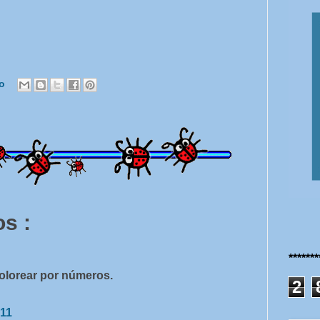
co
s :
******
olorear por números.
2
:11