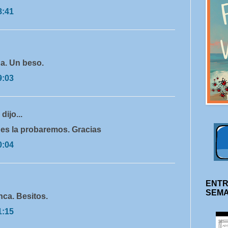
8:41
a. Un beso.
9:03
r
dijo...
ues la probaremos. Gracias
0:04
ENTR
SEM
nca. Besitos.
1:15