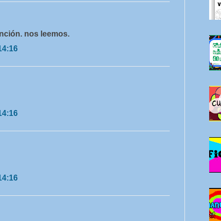
unción. nos leemos.
14:16
14:16
14:16