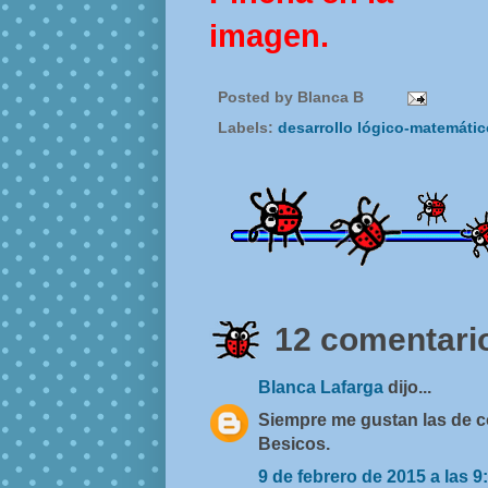
imagen.
Posted by
Blanca B
Labels:
desarrollo lógico-matemáti
12 comentario
Blanca Lafarga
dijo...
Siempre me gustan las de c
Besicos.
9 de febrero de 2015 a las 9