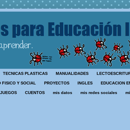
TECNICAS PLASTICAS
MANUALIDADES
LECTOESCRITU
 FISICO Y SOCIAL
PROYECTOS
INGLES
EDUCACION E
JUEGOS
CUENTOS
mis datos
mis redes sociales
mi