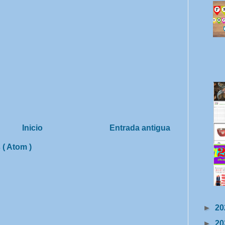
Inicio
Entrada antigua
 ( Atom )
►
20
►
20