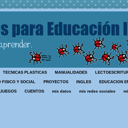
TECNICAS PLASTICAS
MANUALIDADES
LECTOESCRITU
 FISICO Y SOCIAL
PROYECTOS
INGLES
EDUCACION E
JUEGOS
CUENTOS
mis datos
mis redes sociales
mi