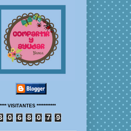
***** VISITANTES ***********
8
0
6
8
0
7
9