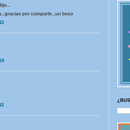
dijo...
...gracias por compartir...un beso
42
19
¿BUS
32