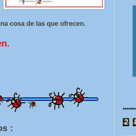
na cosa de las que ofrecen.
en.
******
2
s :