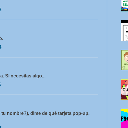
3
o.
4
. Si necesitas algo...
5
u nombre?), dime de qué tarjeta pop-up,