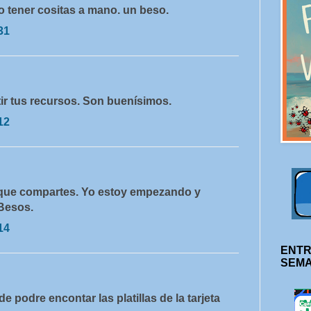
o tener cositas a mano. un beso.
31
ir tus recursos. Son buenísimos.
12
 que compartes. Yo estoy empezando y
 Besos.
14
ENTR
SEM
e podre encontar las platillas de la tarjeta