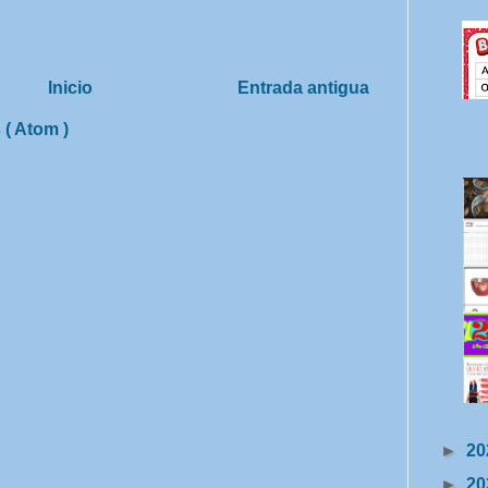
Inicio
Entrada antigua
 ( Atom )
►
20
►
20