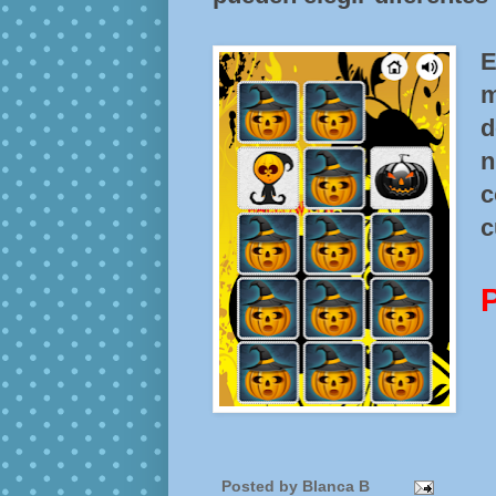
m
d
n
c
c
Posted by
Blanca B