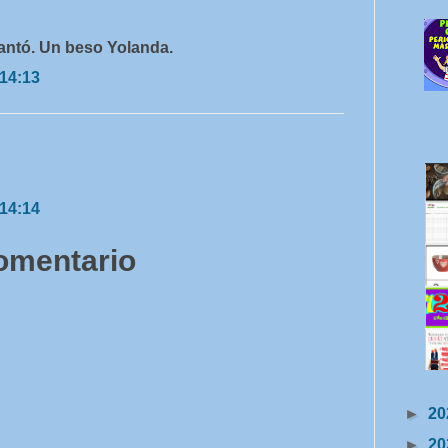
antó. Un beso Yolanda.
 14:13
 14:14
comentario
►
20
►
20