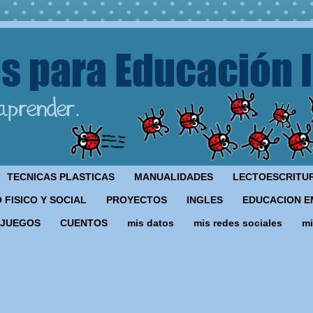
TECNICAS PLASTICAS
MANUALIDADES
LECTOESCRITU
 FISICO Y SOCIAL
PROYECTOS
INGLES
EDUCACION E
JUEGOS
CUENTOS
mis datos
mis redes sociales
mi