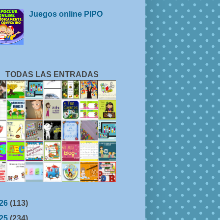
Juegos online PIPO
TODAS LAS ENTRADAS
26
(113)
25
(234)