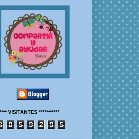
***** VISITANTES ***********
8
0
5
9
2
9
5