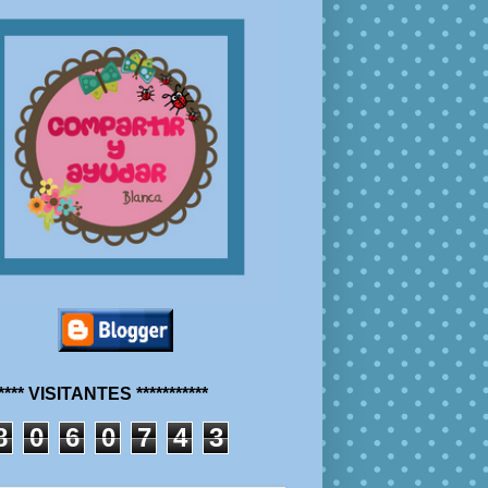
***** VISITANTES ***********
8
0
6
0
7
4
3