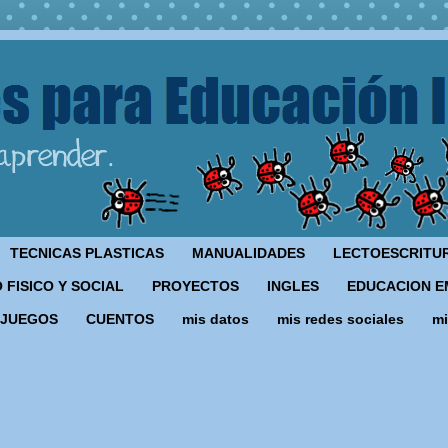
TECNICAS PLASTICAS
MANUALIDADES
LECTOESCRITU
 FISICO Y SOCIAL
PROYECTOS
INGLES
EDUCACION E
JUEGOS
CUENTOS
mis datos
mis redes sociales
mi