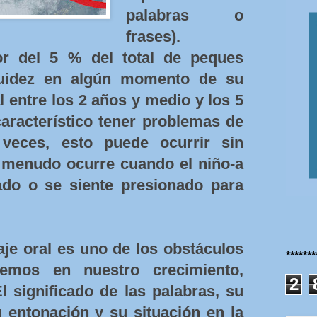
palabras o
frases).
or del 5 % del total de peques
luidez en algún momento de su
l entre los 2 años y medio y los 5
racterístico tener problemas de
A veces, esto puede ocurrir sin
 menudo ocurre cuando el niño-a
do o se siente presionado para
aje oral es uno de los obstáculos
******
cemos en nuestro crecimiento,
2
l significado de las palabras, su
u entonación y su situación en la