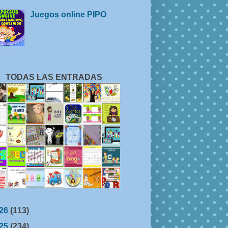
Juegos online PIPO
TODAS LAS ENTRADAS
26
(113)
25
(234)