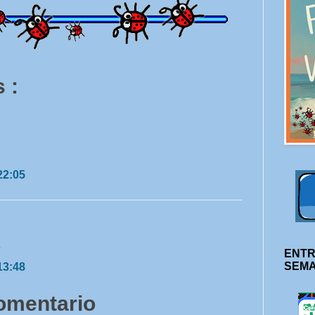
 :
22:05
s
ENTR
SEM
13:48
comentario