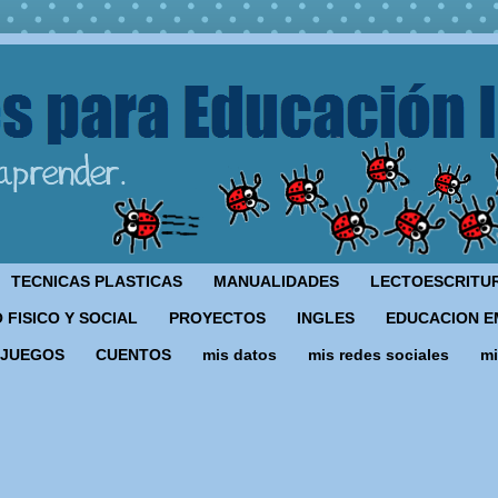
TECNICAS PLASTICAS
MANUALIDADES
LECTOESCRITU
 FISICO Y SOCIAL
PROYECTOS
INGLES
EDUCACION E
JUEGOS
CUENTOS
mis datos
mis redes sociales
mi