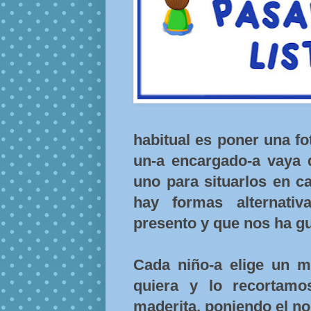
habitual es poner una f
un-a encargado-a vaya 
uno para situarlos en c
hay formas alternati
presento y que nos ha g
Cada niño-a elige un mu
quiera y lo recortam
maderita, poniendo el n