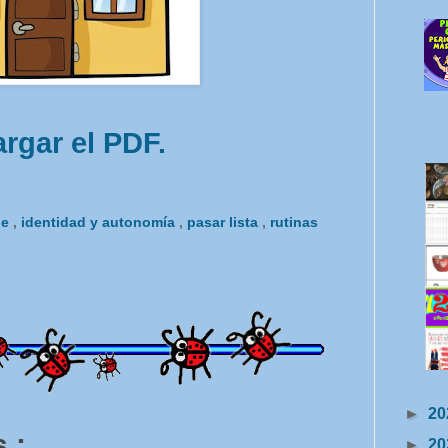
rgar el PDF.
le
,
identidad y autonomía
,
pasar lista
,
rutinas
►
20
 :
►
20