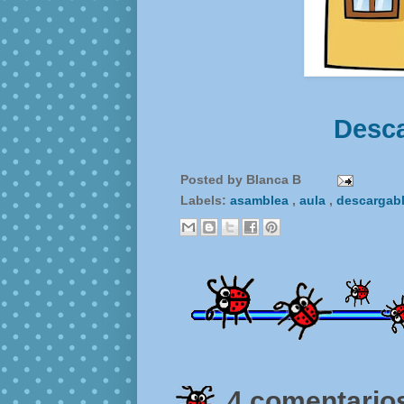
Desca
Posted by
Blanca B
Labels:
asamblea
,
aula
,
descargab
4 comentarios