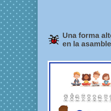
Una forma alt
en la asambl