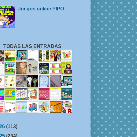
Juegos online PIPO
TODAS LAS ENTRADAS
26
(113)
25
(234)