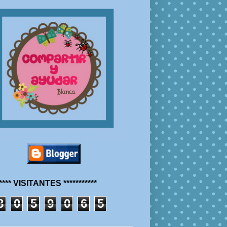
***** VISITANTES ***********
8
0
5
9
0
6
5