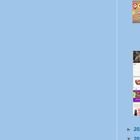
►
20
▼
20