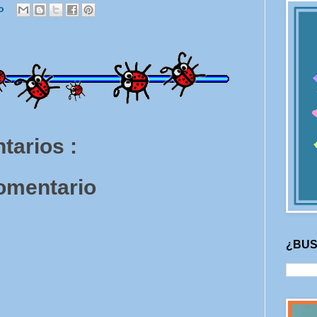
no
tarios :
comentario
¿BUS