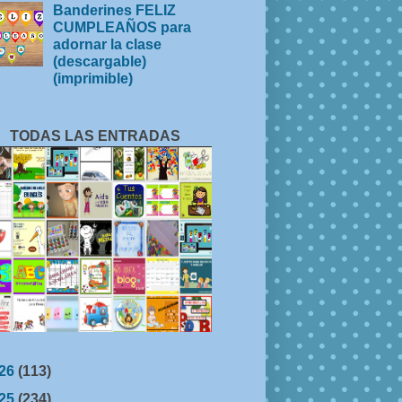
Banderines FELIZ
CUMPLEAÑOS para
adornar la clase
(descargable)
(imprimible)
TODAS LAS ENTRADAS
26
(113)
25
(234)