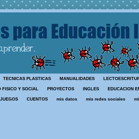
TECNICAS PLASTICAS
MANUALIDADES
LECTOESCRITU
 FISICO Y SOCIAL
PROYECTOS
INGLES
EDUCACION E
JUEGOS
CUENTOS
mis datos
mis redes sociales
mi