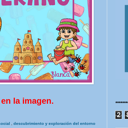
 en la imagen.
******
2
social
,
descubrimiento y exploración del entorno