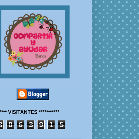
***** VISITANTES ***********
8
0
6
3
9
1
5