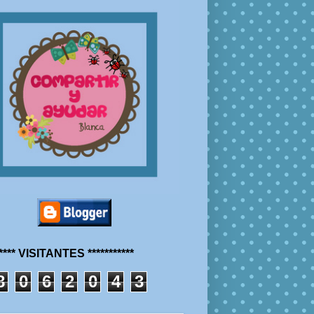
***** VISITANTES ***********
8
0
6
2
0
4
3