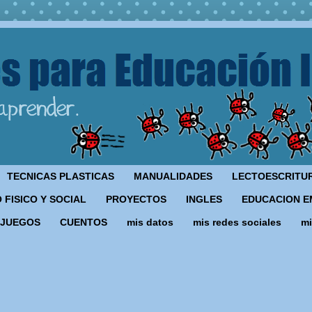
TECNICAS PLASTICAS
MANUALIDADES
LECTOESCRITU
 FISICO Y SOCIAL
PROYECTOS
INGLES
EDUCACION E
JUEGOS
CUENTOS
mis datos
mis redes sociales
mi