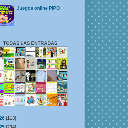
Juegos online PIPO
TODAS LAS ENTRADAS
26
(113)
25
(234)