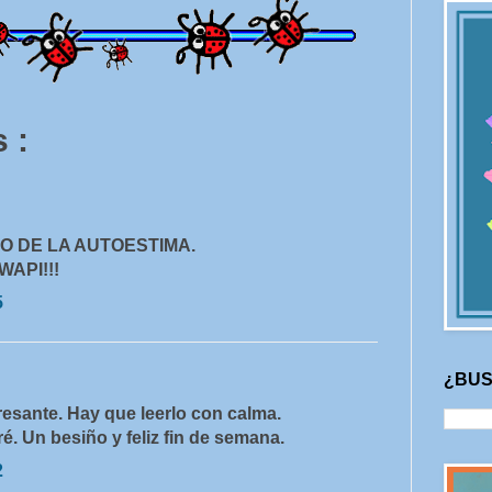
 :
O DE LA AUTOESTIMA.
WAPI!!!
5
¿BUS
resante. Hay que leerlo con calma.
é. Un besiño y feliz fin de semana.
2