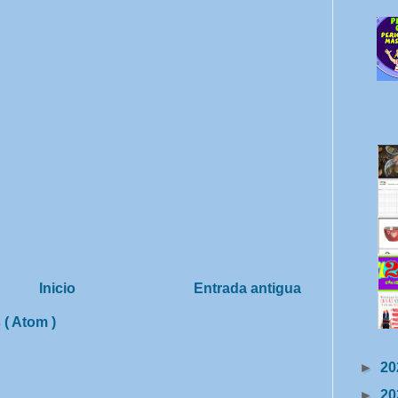
Inicio
Entrada antigua
 ( Atom )
►
20
►
20