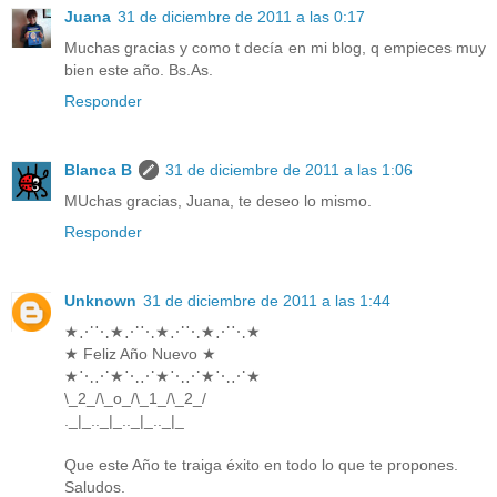
Juana
31 de diciembre de 2011 a las 0:17
Muchas gracias y como t decía en mi blog, q empieces muy
bien este año. Bs.As.
Responder
Blanca B
31 de diciembre de 2011 a las 1:06
MUchas gracias, Juana, te deseo lo mismo.
Responder
Unknown
31 de diciembre de 2011 a las 1:44
★⋰⋱★⋰⋱★⋰⋱★⋰⋱★
★ Feliz Año Nuevo ★
★⋱⋰★⋱⋰★⋱⋰★⋱⋰★
\_2_/\_o_/\_1_/\_2_/
._|_.._|_.._|_.._|_
Que este Año te traiga éxito en todo lo que te propones.
Saludos.