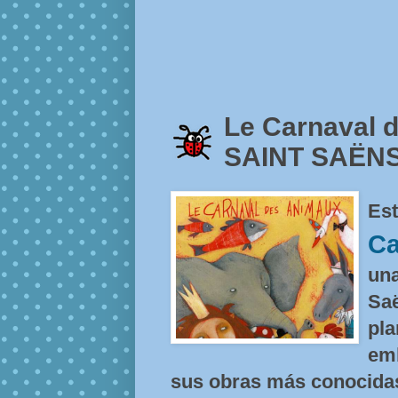
Le Carnaval 
SAINT SAËNS
Est
Ca
una
Saë
pla
emb
sus obras más conocidas. 