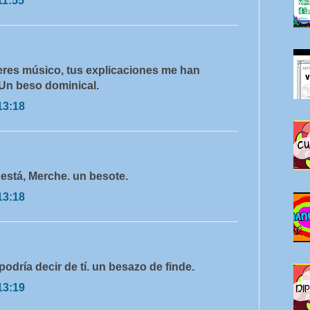
11:55
eres músico, tus explicaciones me han
 Un beso dominical.
13:18
 está, Merche. un besote.
13:18
podría decir de tí. un besazo de finde.
13:19