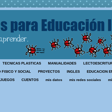
TECNICAS PLASTICAS
MANUALIDADES
LECTOESCRITU
 FISICO Y SOCIAL
PROYECTOS
INGLES
EDUCACION E
JUEGOS
CUENTOS
mis datos
mis redes sociales
mi