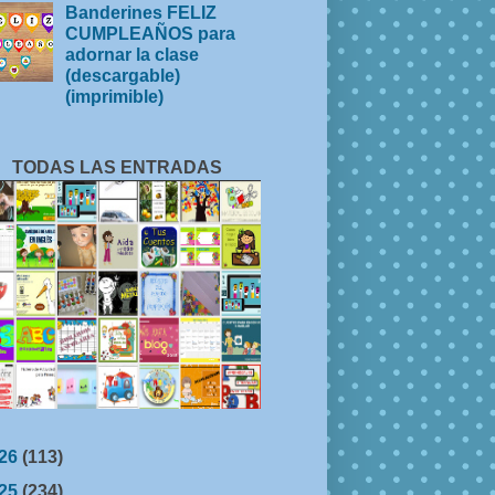
Banderines FELIZ
CUMPLEAÑOS para
adornar la clase
(descargable)
(imprimible)
TODAS LAS ENTRADAS
26
(113)
25
(234)