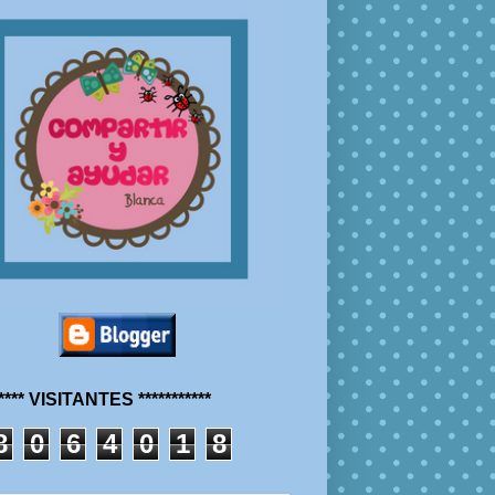
***** VISITANTES ***********
8
0
6
4
0
1
8