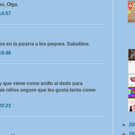
o, Olga.
14:57
s en la pizarra a los peques. Saluditos.
19:48
y que viene como anillo al dedo para
mis niños seguro que les gusta tanto como
20:23
►
20
►
20