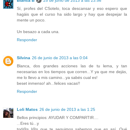
Blanca B
25 de junio de 2013 a las 23:56
Sí, profes del CSotelo, toca descansar y eso espero que
hagáis que el curso ha sido largo y hay que despejar la
mente un poco.
Un besazo a cada una.
Responder
Silvina
26 de junio de 2013 a las 0:04
Blanca, dos grandes acciones las de tu lema, y tan
necesarias en los tiempos que corren...Y ya que me dejás,
me lo llevo a mis camino...ya sabés cual es!
beset inmenso! ah...felices vacas!!
Responder
Loli Matos
26 de junio de 2013 a las 1:25
Bellos principios: AYUDAR Y COMPARTIR....
...Eres tú...y
tod@s l@s que te seguimos sabemos que es así. Qué